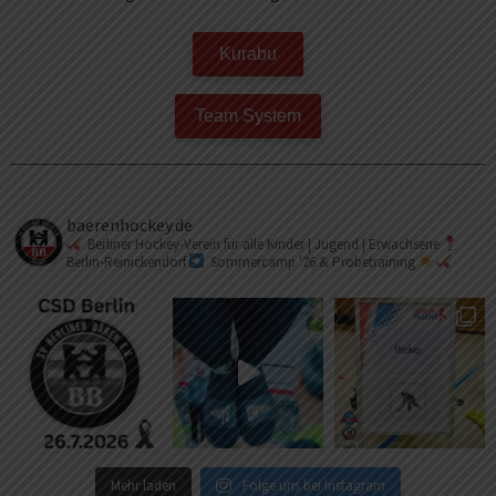
Kurabu
Team System
baerenhockey.de
Berliner Hockey-Verein für alle
Kinder | Jugend | Erwachsene
Berlin-Reinickendorf
Sommercamp '26 & Probetraining
Mehr laden
Folge uns bei Instagram