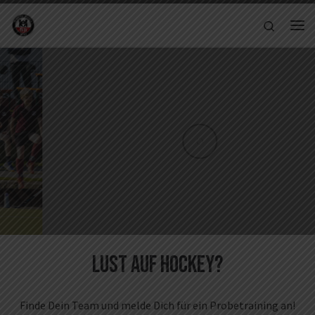
Zum Inhalt springen
Search
Me
Lust auf Hockey?
Finde Dein Team und melde Dich für ein Probetraining an!